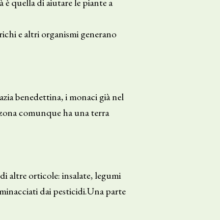
 è quella di aiutare le piante a
richi e altri organismi generano
azia benedettina, i monaci già nel
La zona comunque ha una terra
i altre orticole: insalate, legumi
 minacciati dai pesticidi.Una parte