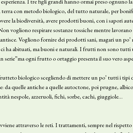
ova esperienza. I tre figli grandi hanno ormai preso ognuno l
 terra con metodo biologico, del tutto naturale, per bonific
vere la biodiversità, avere prodotti buoni, con i sapori aute
. Non vogliono respirare sostanze tossiche mentre lavorano
rantisce. Vogliono fornire dei prodotti sani, magari un po’ 
 ci ha abituati, ma buoni e naturali. I frutti non sono tutt
in serie”ma ogni frutto o ortaggio presenta il suo vero aspe
utteto biologico scegliendo di mettere un po’ tutti i tipi d
le: da quelle antiche a quelle autoctone, poi prugne, albic
tità nespole, azzeruoli, fichi, sorbe, cachi, giuggiole…
avviene attraverso le reti. I trattamenti, sempre nel rispetto