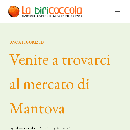
Skip
to
content
UNCATEGORIZED
Venite a trovarci
al mercato di
Mantova
By
labiricoccola.it
January 26, 2025